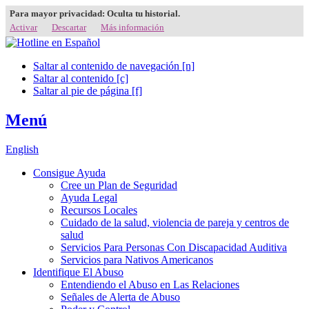
Para mayor privacidad: Oculta tu historial.
Activar
Descartar
Más información
Saltar al contenido de navegación [n]
Saltar al contenido [c]
Saltar al pie de página [f]
Menú
English
Consigue Ayuda
Cree un Plan de Seguridad
Ayuda Legal
Recursos Locales
Cuidado de la salud, violencia de pareja y centros de
salud
Servicios Para Personas Con Discapacidad Auditiva
Servicios para Nativos Americanos
Identifique El Abuso
Entendiendo el Abuso en Las Relaciones
Señales de Alerta de Abuso