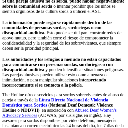
Si una pareja abusiva no es sorda, puede hablar negativamente
sobre la comunidad sorda
o intentar prohibir que los niños se
sientan orgullosos de la cultura sorda o utilicen el ASL.
La información puede regarse rápidamente dentro de las
comunidades de personas sordas, sordociegas o con
discapacidad auditiva.
Esto puede ser útil para construir redes de
apoyo mutuo, pero también corre el riesgo de comprometer la
confidencialidad y la seguridad de los sobrevivientes, que siempre
deben ser la prioridad principal.
Las autoridades y los refugios a menudo no están capacitados
para comunicarse con personas sordas, sordociegas o con
discapacidad auditiva
y pueden intensificar situaciones peligrosas.
Las parejas abusivas pueden utilizar esto como amenaza o
intimidación, o para manipular situaciones
interpretando
incorrectamente si se contacta a la policía.
The Hotline ofrece servicios para sordos sobrevivientes de abuso de
pareja a través de la
Línea Directa Nacional de Violencia
Doméstica para Sordos
(National Deaf Domestic Violence
Hotline o NDDVH)
, en asociación con
Abused Deaf Women’s
Advocacy Services
(ADWAS, por sus siglas en inglés). Hay
asesores para sordos disponibles por video teléfono, mensajería
instantánea o correo electrónico las 24 horas del día, los 7 días de la