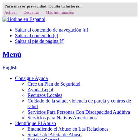
Para mayor privacidad: Oculta tu historial.
Activar
Descartar
Más información
Saltar al contenido de navegación [n]
Saltar al contenido [c]
Saltar al pie de página [f]
Menú
English
Consigue Ayuda
Cree un Plan de Seguridad
Ayuda Legal
Recursos Locales
Cuidado de la salud, violencia de pareja y centros de
salud
Servicios Para Personas Con Discapacidad Auditiva
Servicios para Nativos Americanos
Identifique El Abuso
Entendiendo el Abuso en Las Relaciones
Señales de Alerta de Abuso