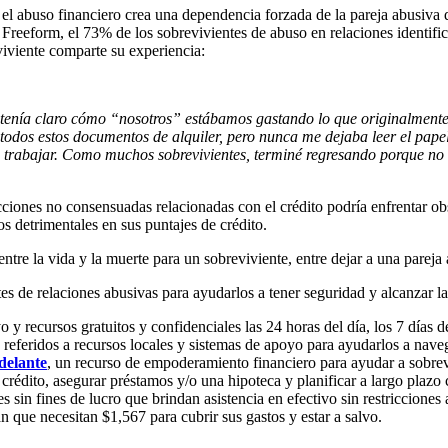
, el abuso financiero crea una dependencia forzada de la pareja abusiva 
e Freeform, el 73% de los sobrevivientes de abuso en relaciones identifi
viviente comparte su experiencia:
 tenía claro cómo “nosotros” estábamos gastando lo que originalmente
 todos estos documentos de alquiler, pero nunca me dejaba leer el pap
do trabajar. Como muchos sobrevivientes, terminé regresando porque no
iones no consensuadas relacionadas con el crédito podría enfrentar ob
os detrimentales en sus puntajes de crédito.
ntre la vida y la muerte para un sobreviviente, entre dejar a una pareja
es de relaciones abusivas para ayudarlos a tener seguridad y alcanzar l
 recursos gratuitos y confidenciales las 24 horas del día, los 7 días d
 referidos a recursos locales y sistemas de apoyo para ayudarlos a nav
delante
, un recurso de empoderamiento financiero para ayudar a sobr
rédito, asegurar préstamos y/o una hipoteca y planificar a largo plazo 
s sin fines de lucro que brindan asistencia en efectivo sin restriccion
n que necesitan $1,567 para cubrir sus gastos y estar a salvo.