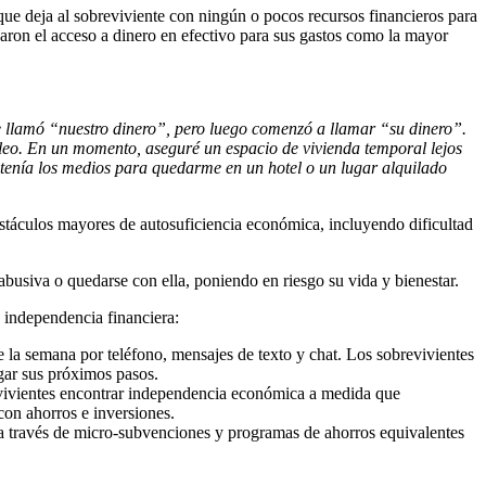
que deja al sobreviviente con ningún o pocos recursos financieros para
caron el acceso a dinero en efectivo para sus gastos como la mayor
 llamó “nuestro dinero”, pero luego comenzó a llamar “su dinero”.
eleo. En un momento, aseguré un espacio de vivienda temporal lejos
 tenía los medios para quedarme en un hotel o un lugar alquilado
stáculos mayores de autosuficiencia económica, incluyendo dificultad
 abusiva o quedarse con ella, poniendo en riesgo su vida y bienestar.
a independencia financiera:
e la semana por teléfono, mensajes de texto y chat. Los sobrevivientes
egar sus próximos pasos.
evivientes encontrar independencia económica a medida que
con ahorros e inversiones.
es a través de micro-subvenciones y programas de ahorros equivalentes