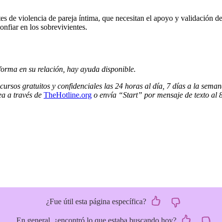
es de violencia de pareja íntima, que necesitan el apoyo y validación 
onfiar en los sobrevivientes.
orma en su relaci
ó
n, hay ayuda disponible.
rsos gratuitos y confidenciales las 24 horas al día, 7 días a la sema
ea a través de
TheHotline.org
o envía “Start” por mensaje de texto al 
¿Fue útil esta página específica?
En general, ¿encontró lo que estaba buscando hoy?