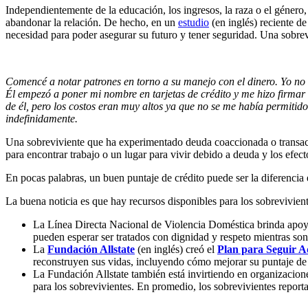
Independientemente de la educación, los ingresos, la raza o el género
abandonar la relación. De hecho, en un
estudio
(en inglés) reciente d
necesidad para poder asegurar su futuro y tener seguridad. Una sobre
Comencé a notar patrones en torno a su manejo con el dinero. Yo no
Él empezó a poner mi nombre en tarjetas de crédito y me hizo firmar
de él, pero los costos eran muy altos ya que no se me había permiti
indefinidamente.
Una sobreviviente que ha experimentado deuda coaccionada o transacc
para encontrar trabajo o un lugar para vivir debido a deuda y los efect
En pocas palabras, un buen puntaje de crédito puede ser la diferencia e
La buena noticia es que hay recursos disponibles para los sobrevivient
La Línea Directa Nacional de Violencia Doméstica brinda apoyo y
pueden esperar ser tratados con dignidad y respeto mientras son
La
Fundaci
ó
n Allstate
(en inglés) creó el
Plan para Seguir A
reconstruyen sus vidas, incluyendo cómo mejorar su puntaje de c
La Fundación Allstate también está invirtiendo en organizacione
para los sobrevivientes. En promedio, los sobrevivientes reporta