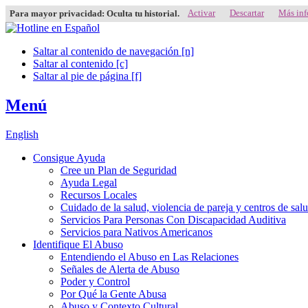
Activar
Descartar
Más inf
Para mayor privacidad: Oculta tu historial.
Saltar al contenido de navegación [n]
Saltar al contenido [c]
Saltar al pie de página [f]
Menú
English
Consigue Ayuda
Cree un Plan de Seguridad
Ayuda Legal
Recursos Locales
Cuidado de la salud, violencia de pareja y centros de sal
Servicios Para Personas Con Discapacidad Auditiva
Servicios para Nativos Americanos
Identifique El Abuso
Entendiendo el Abuso en Las Relaciones
Señales de Alerta de Abuso
Poder y Control
Por Qué la Gente Abusa
Abuso y Contexto Cultural