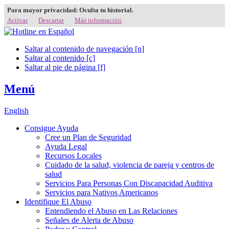
Para mayor privacidad: Oculta tu historial.
Activar
Descartar
Más información
Saltar al contenido de navegación [n]
Saltar al contenido [c]
Saltar al pie de página [f]
Menú
English
Consigue Ayuda
Cree un Plan de Seguridad
Ayuda Legal
Recursos Locales
Cuidado de la salud, violencia de pareja y centros de
salud
Servicios Para Personas Con Discapacidad Auditiva
Servicios para Nativos Americanos
Identifique El Abuso
Entendiendo el Abuso en Las Relaciones
Señales de Alerta de Abuso