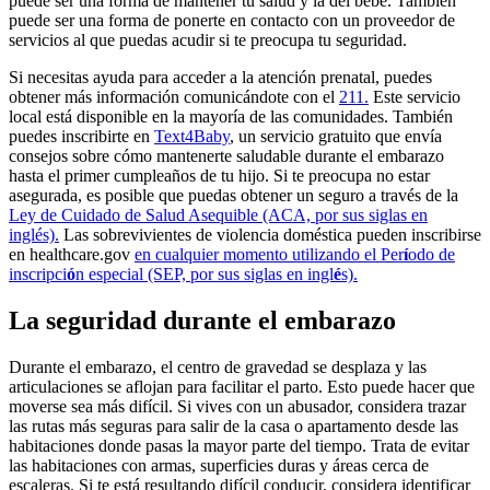
puede ser una forma de mantener tu salud y la del bebé. También
puede ser una forma de ponerte en contacto con un proveedor de
servicios al que puedas acudir si te preocupa tu seguridad.
Si necesitas ayuda para acceder a la atención prenatal, puedes
obtener más información comunicándote con el
211
.
Este servicio
local está disponible en la mayoría de las comunidades. También
puedes inscribirte en
Text4Baby
, un servicio gratuito que envía
consejos sobre cómo mantenerte saludable durante el embarazo
hasta el primer cumpleaños de tu hijo. Si te preocupa no estar
asegurada, es posible que puedas obtener un seguro a través de la
Ley de Cuidado de Salud Asequible (ACA, por sus siglas en
inglés).
Las sobrevivientes de violencia doméstica pueden inscribirse
en healthcare.gov
en cualquier momento utilizando el Per
í
odo de
inscripci
ó
n especial (SEP, por sus siglas en ingl
é
s)
.
La seguridad durante el embarazo
Durante el embarazo, el centro de gravedad se desplaza y las
articulaciones se aflojan para facilitar el parto. Esto puede hacer que
moverse sea más difícil. Si vives con un abusador, considera trazar
las rutas más seguras para salir de la casa o apartamento desde las
habitaciones donde pasas la mayor parte del tiempo. Trata de evitar
las habitaciones con armas, superficies duras y áreas cerca de
escaleras. Si te está resultando difícil conducir, considera identificar