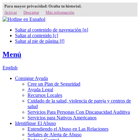
Para mayor privacidad: Oculta tu historial.
Activar
Descartar
Más información
Saltar al contenido de navegación [n]
Saltar al contenido [c]
Saltar al pie de página [f]
Menú
English
Consigue Ayuda
Cree un Plan de Seguridad
Ayuda Legal
Recursos Locales
Cuidado de la salud, violencia de pareja y centros de
salud
Servicios Para Personas Con Discapacidad Auditiva
Servicios para Nativos Americanos
Identifique El Abuso
Entendiendo el Abuso en Las Relaciones
Señales de Alerta de Abuso